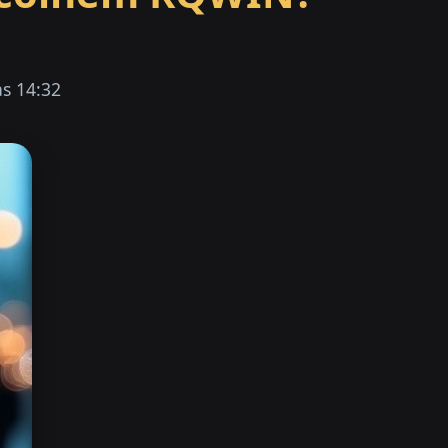
às 14:32