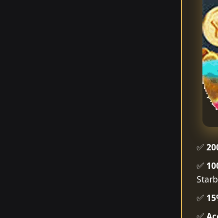
✅
20
✅
10
Starb
✅
15
✅
Ac