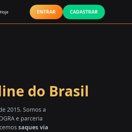
ENTRAR
CADASTRAR
Hoje
ine do Brasil
e 2015. Somos a
COGRA e parceria
ecemos
saques via