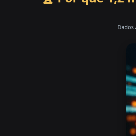
Dados a